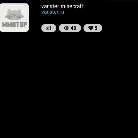
vanster minecraft
vanster.ru
х1
40
5