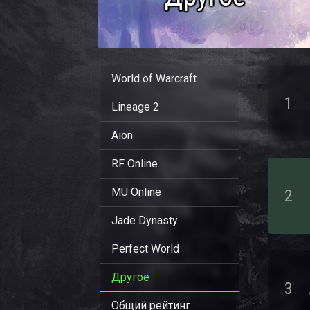
World of Warcraft
1
Lineage 2
Aion
RF Online
MU Online
2
Jade Dynasty
Perfect World
Другое
3
Общий рейтинг