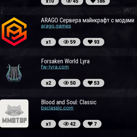
х10
45
186
ARAGO Сервера майнкрафт с модами
arago.games
х1
59
93
Forsaken World Lyra
fw-lyra.com
х2
50
53
Blood and Soul: Classic
bsclassic.com
х1
42
7