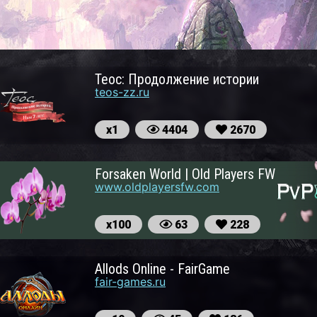
Теос: Продолжение истории
teos-zz.ru
х1
4404
2670
Forsaken World | Old Players FW
www.oldplayersfw.com
х100
63
228
Allods Online - FairGame
fair-games.ru