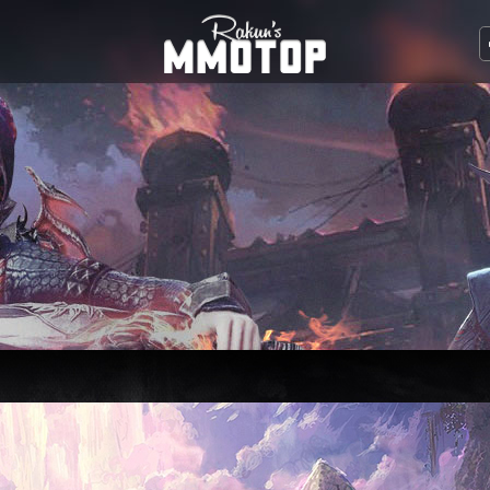
веров | Rakun MMOTOP