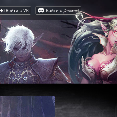
Войти с VK
Войти с Discord
 🎮